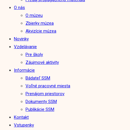
O nás
O múzeu
Zbierky múzea
Akvizície múzea
Novinky
Vzdelávanie
Pre školy
Záujmové aktivity
Informácie
Bádateľ SSM
Voľné pracovné miesta
Prenájom priestorov
Dokumenty SSM
Publikácie SSM
Kontakt
Vstupenky