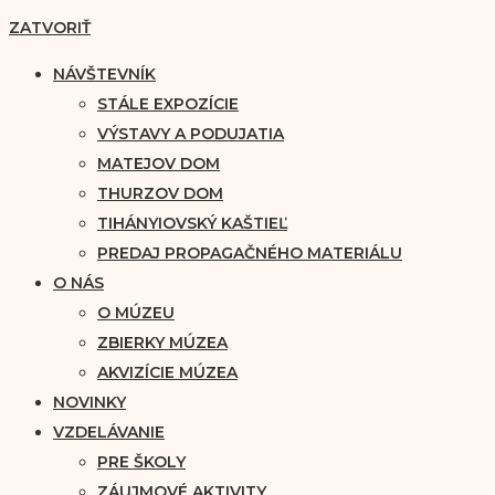
ZATVORIŤ
NÁVŠTEVNÍK
STÁLE EXPOZÍCIE
VÝSTAVY A PODUJATIA
MATEJOV DOM
THURZOV DOM
TIHÁNYIOVSKÝ KAŠTIEĽ
PREDAJ PROPAGAČNÉHO MATERIÁLU
O NÁS
O MÚZEU
ZBIERKY MÚZEA
AKVIZÍCIE MÚZEA
NOVINKY
VZDELÁVANIE
PRE ŠKOLY
ZÁUJMOVÉ AKTIVITY