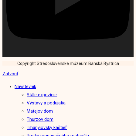
Copyright Stredoslovenské múzeum Banská Bystrica
Zatvoriť
Návštevník
Stále expozície
Výstavy a podujatia
Matejov dom
Thurzov dom
Tihányiovský kaštieľ
Predaj propagačného materiálu