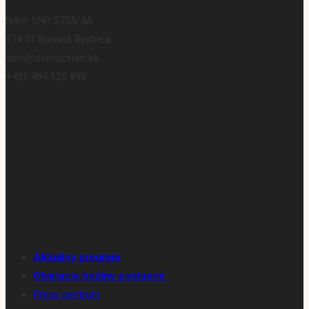
Nám. SNP 3755/4A
974 01 Banská Bystrica
ssm@ssmuzeum.sk
+421 484 125 896
Aktuálny program
Otváracie hodiny a vstupné
Press centrum