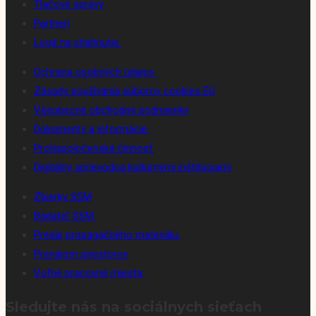
Tlačové správy
Partneri
Logá na stiahnutie
Ochrana osobných údajov
Zásady používania súborov cookies EÚ
Všeobecné obchodné podmienky
Dokumenty a informácie
Protispoločenská činnosť
Digitálny sprievodca kultúrnymi inštitúciami
Zbierky SSM
Bádateľ SSM
Predaj propagačného materiálu
Prenájom priestorov
Voľné pracovné miesta
Sledujte nás na sociálnych sieťach