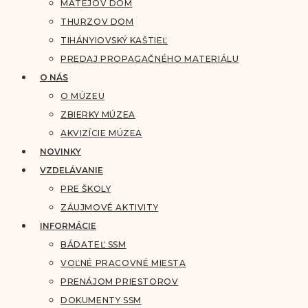
MATEJOV DOM
THURZOV DOM
TIHÁNYIOVSKÝ KAŠTIEĽ
PREDAJ PROPAGAČNÉHO MATERIÁLU
O NÁS
O MÚZEU
ZBIERKY MÚZEA
AKVIZÍCIE MÚZEA
NOVINKY
VZDELÁVANIE
PRE ŠKOLY
ZÁUJMOVÉ AKTIVITY
INFORMÁCIE
BÁDATEĽ SSM
VOĽNÉ PRACOVNÉ MIESTA
PRENÁJOM PRIESTOROV
DOKUMENTY SSM