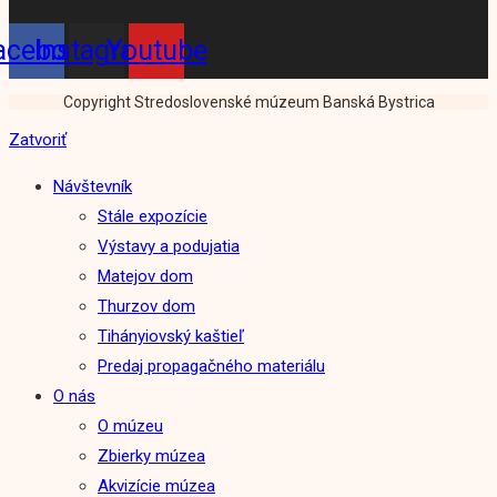
acebook
Instagram
Youtube
Copyright Stredoslovenské múzeum Banská Bystrica
Zatvoriť
Návštevník
Stále expozície
Výstavy a podujatia
Matejov dom
Thurzov dom
Tihányiovský kaštieľ
Predaj propagačného materiálu
O nás
O múzeu
Zbierky múzea
Akvizície múzea