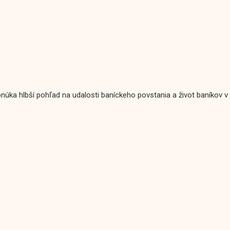
ka hlbší pohľad na udalosti baníckeho povstania a život baníkov v