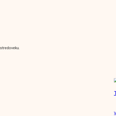
 stredoveku.
V