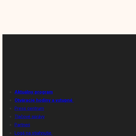
Aktuálny program
Otváracie hodiny a vstupné
Press centrum
Tlačové správy
Partneri
Logá na stiahnutie