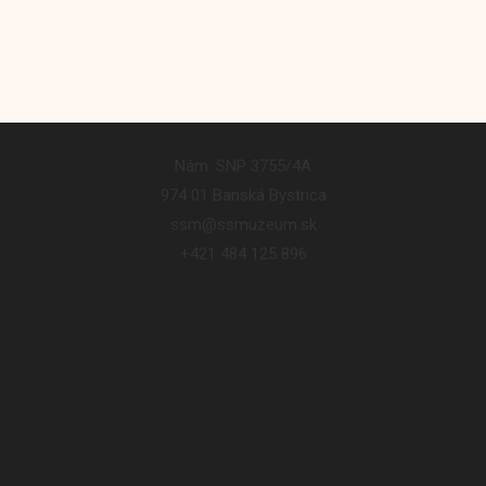
Nám. SNP 3755/4A
974 01 Banská Bystrica
ssm@ssmuzeum.sk
+421 484 125 896