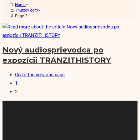
Home
>
Thurzov dom
>
Page 2
Nový audiosprievodca po
expozícii TRANZITHISTORY
Go to the previous page
1
2