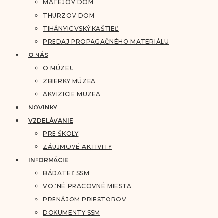
MATEJOV DOM
THURZOV DOM
TIHÁNYIOVSKÝ KAŠTIEĽ
PREDAJ PROPAGAČNÉHO MATERIÁLU
O NÁS
O MÚZEU
ZBIERKY MÚZEA
AKVIZÍCIE MÚZEA
NOVINKY
VZDELÁVANIE
PRE ŠKOLY
ZÁUJMOVÉ AKTIVITY
INFORMÁCIE
BÁDATEĽ SSM
VOĽNÉ PRACOVNÉ MIESTA
PRENÁJOM PRIESTOROV
DOKUMENTY SSM