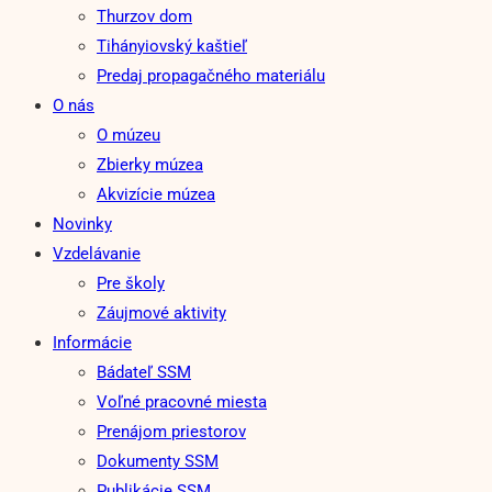
Thurzov dom
Tihányiovský kaštieľ
Predaj propagačného materiálu
O nás
O múzeu
Zbierky múzea
Akvizície múzea
Novinky
Vzdelávanie
Pre školy
Záujmové aktivity
Informácie
Bádateľ SSM
Voľné pracovné miesta
Prenájom priestorov
Dokumenty SSM
Publikácie SSM