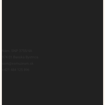
Nám. SNP 3755/4A
974 01 Banská Bystrica
ssm@ssmuzeum.sk
+421 484 125 896