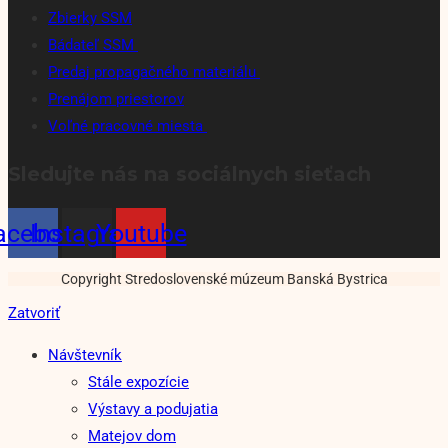
Zbierky SSM
Bádateľ SSM
Predaj propagačného materiálu
Prenájom priestorov
Voľné pracovné miesta
Sledujte nás na sociálnych sieťach
acebook
Instagram
Youtube
Copyright Stredoslovenské múzeum Banská Bystrica
Zatvoriť
Návštevník
Stále expozície
Výstavy a podujatia
Matejov dom